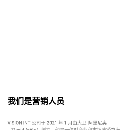
热情
我们用数字技术做自己喜欢
的事
预约免费咨询
我们是营销人员
VISION INT 公司于 2021 年 1 月由大卫-阿里尼奥
（David Ariño）创立，他是一位对商业和市场营销充满