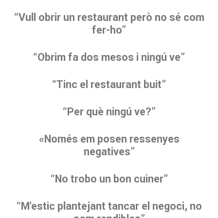
“Vull obrir un restaurant però no sé com
fer-ho”
“Obrim fa dos mesos i ningú ve”
“Tinc el restaurant buit”
“Per què ningú ve?”
«Només em posen ressenyes
negatives”
“No trobo un bon cuiner”
“M'estic plantejant tancar el negoci, no