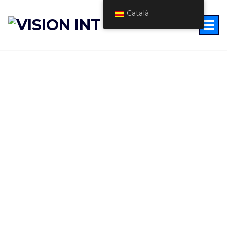
Català
Rentabilitza el
teu negoci
Consultoria